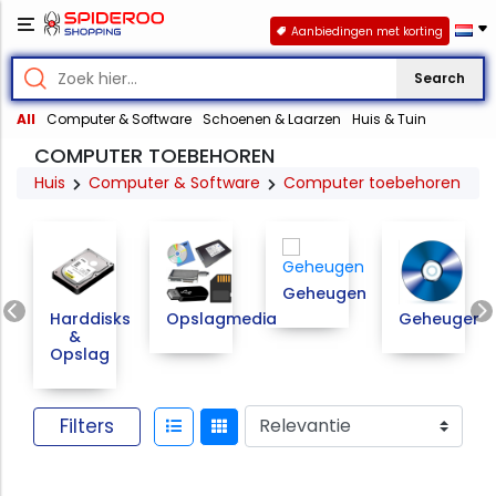
Aanbiedingen met korting
Search
All
Computer & Software
Schoenen & Laarzen
Huis & Tuin
COMPUTER TOEBEHOREN
Huis
Computer & Software
Computer toebehoren
Geheugen
Previous
Harddisks
Opslagmedia
Geheugenk
&
Opslag
Filters