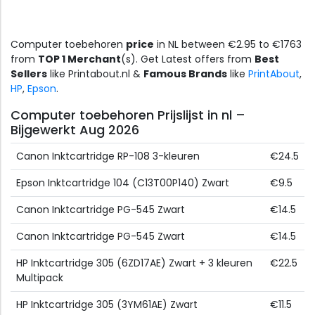
Computer toebehoren
price
in NL between €2.95 to €1763
from
TOP 1 Merchant
(s). Get Latest offers from
Best
Sellers
like Printabout.nl &
Famous Brands
like
PrintAbout
,
HP
,
Epson
.
Computer toebehoren Prijslijst in nl –
Bijgewerkt Aug 2026
Canon Inktcartridge RP-108 3-kleuren
€24.5
Epson Inktcartridge 104 (C13T00P140) Zwart
€9.5
Canon Inktcartridge PG-545 Zwart
€14.5
Canon Inktcartridge PG-545 Zwart
€14.5
HP Inktcartridge 305 (6ZD17AE) Zwart + 3 kleuren
€22.5
Multipack
HP Inktcartridge 305 (3YM61AE) Zwart
€11.5