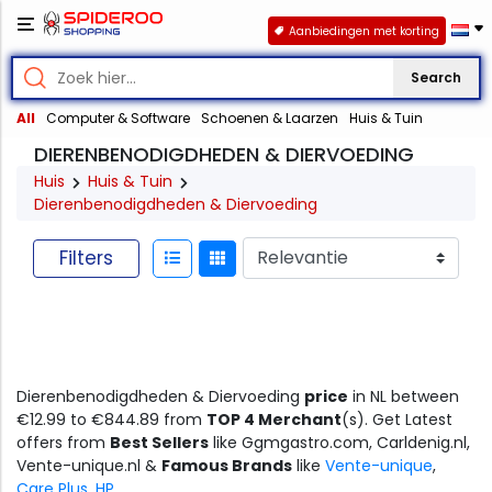
Aanbiedingen met korting
Search
All
Computer & Software
Schoenen & Laarzen
Huis & Tuin
DIERENBENODIGDHEDEN & DIERVOEDING
Huis
Huis & Tuin
Dierenbenodigdheden & Diervoeding
Filters
Dierenbenodigdheden & Diervoeding
price
in NL between
€12.99 to €844.89 from
TOP 4 Merchant
(s). Get Latest
offers from
Best Sellers
like Ggmgastro.com, Carldenig.nl,
Vente-unique.nl &
Famous Brands
like
Vente-unique
,
Care Plus
,
HP
.