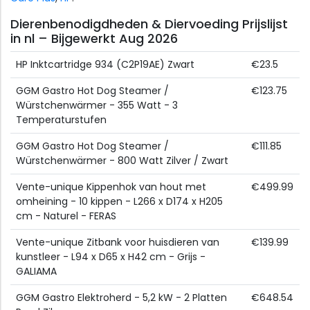
Dierenbenodigdheden & Diervoeding Prijslijst
in nl – Bijgewerkt Aug 2026
HP Inktcartridge 934 (C2P19AE) Zwart
€23.5
GGM Gastro Hot Dog Steamer /
€123.75
Würstchenwärmer - 355 Watt - 3
Temperaturstufen
GGM Gastro Hot Dog Steamer /
€111.85
Würstchenwärmer - 800 Watt Zilver / Zwart
Vente-unique Kippenhok van hout met
€499.99
omheining - 10 kippen - L266 x D174 x H205
cm - Naturel - FERAS
Vente-unique Zitbank voor huisdieren van
€139.99
kunstleer - L94 x D65 x H42 cm - Grijs -
GALIAMA
GGM Gastro Elektroherd - 5,2 kW - 2 Platten
€648.54