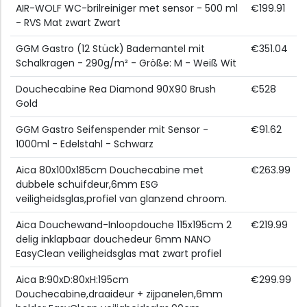
AIR-WOLF WC-brilreiniger met sensor - 500 ml
€199.91
- RVS Mat zwart Zwart
GGM Gastro (12 Stück) Bademantel mit
€351.04
Schalkragen - 290g/m² - Größe: M - Weiß Wit
Douchecabine Rea Diamond 90X90 Brush
€528
Gold
GGM Gastro Seifenspender mit Sensor -
€91.62
1000ml - Edelstahl - Schwarz
Aica 80x100x185cm Douchecabine met
€263.99
dubbele schuifdeur,6mm ESG
veiligheidsglas,profiel van glanzend chroom.
Aica Douchewand-Inloopdouche 115x195cm 2
€219.99
delig inklapbaar douchedeur 6mm NANO
EasyClean veiligheidsglas mat zwart profiel
Aica B:90xD:80xH:195cm
€299.99
Douchecabine,draaideur + zijpanelen,6mm