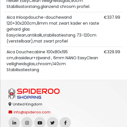
helder EasyClean veiligheidsglas,90cm
Stabilisatorstang,glanzend chroom profiel.
Aica Inloopdouche-douchewand
€337.99
120+30x200cm,8mm mat zwart kader en raste
gehard glas
Easyclean,antikalk,stabilisatiestang 73-120cm
(verstelbaar),mat zwart profiel
Aica Douchecabine 100x80x195
€329.99
cm,draaideur+zijwand , 6mm NANO EasyClean
veiligheidsglas,chroom,140cm
Stabilisatiestang
United Kingdom
info@spideroo.com