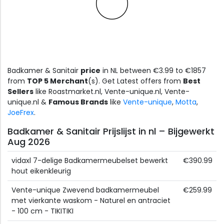
Badkamer & Sanitair
price
in NL between €3.99 to €1857
from
TOP 5 Merchant
(s). Get Latest offers from
Best
Sellers
like Roastmarket.nl, Vente-unique.nl, Vente-
unique.nl &
Famous Brands
like
Vente-unique
,
Motta
,
JoeFrex
.
Badkamer & Sanitair Prijslijst in nl – Bijgewerkt
Aug 2026
vidaxl 7-delige Badkamermeubelset bewerkt
€390.99
hout eikenkleurig
Vente-unique Zwevend badkamermeubel
€259.99
met vierkante waskom - Naturel en antraciet
- 100 cm - TIKITIKI