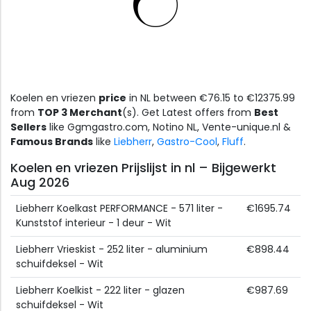
Koelen en vriezen
price
in NL between €76.15 to €12375.99
from
TOP 3 Merchant
(s). Get Latest offers from
Best
Sellers
like Ggmgastro.com, Notino NL, Vente-unique.nl &
Famous Brands
like
Liebherr
,
Gastro-Cool
,
Fluff
.
Koelen en vriezen Prijslijst in nl – Bijgewerkt
Aug 2026
Liebherr Koelkast PERFORMANCE - 571 liter -
€1695.74
Kunststof interieur - 1 deur - Wit
Liebherr Vrieskist - 252 liter - aluminium
€898.44
schuifdeksel - Wit
Liebherr Koelkist - 222 liter - glazen
€987.69
schuifdeksel - Wit