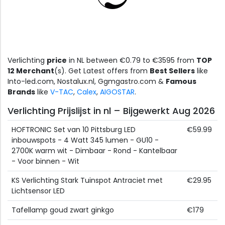
Verlichting
price
in NL between €0.79 to €3595 from
TOP
12 Merchant
(s). Get Latest offers from
Best Sellers
like
Into-led.com, Nostalux.nl, Ggmgastro.com &
Famous
Brands
like
V-TAC
,
Calex
,
AIGOSTAR
.
Verlichting Prijslijst in nl – Bijgewerkt Aug 2026
HOFTRONIC Set van 10 Pittsburg LED
€59.99
inbouwspots - 4 Watt 345 lumen - GU10 -
2700K warm wit - Dimbaar - Rond - Kantelbaar
- Voor binnen - Wit
KS Verlichting Stark Tuinspot Antraciet met
€29.95
Lichtsensor LED
Tafellamp goud zwart ginkgo
€179