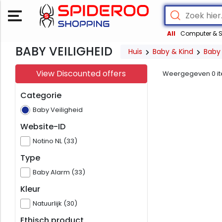
All
Computer & S
BABY VEILIGHEID
Huis
Baby & Kind
Baby 
View Discounted offers
Weergegeven
0
i
Categorie
Baby Veiligheid
Website-ID
Notino NL (33)
Type
Baby Alarm (33)
Kleur
Natuurlijk (30)
Ethisch product