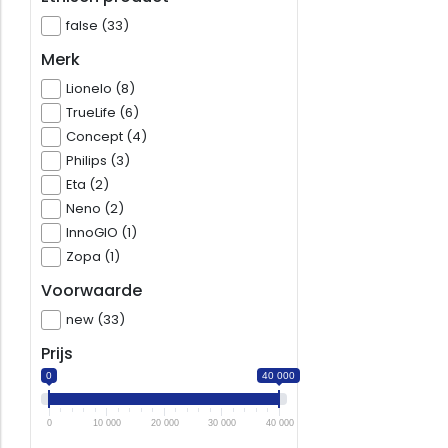
false (33)
Merk
Lionelo (8)
TrueLife (6)
Concept (4)
Philips (3)
Eta (2)
Neno (2)
InnoGIO (1)
Zopa (1)
Voorwaarde
new (33)
Prijs
0
40 000
0
10 000
20 000
30 000
40 000