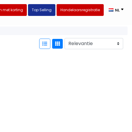
 met korting
Top Selling
Handelaarsregistratie
NL