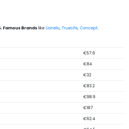
 &
Famous Brands
like
Lionelo
,
TrueLife
,
Concept
.
€57.6
€84
€32
€83.2
€98.9
€187
€62.4