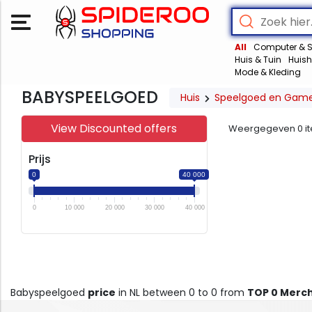
All
Computer & S
Huis & Tuin
Huish
Mode & Kleding
BABYSPEELGOED
Huis
Speelgoed en Gam
View Discounted offers
Weergegeven
0
i
Prijs
0
40 000
0
10 000
20 000
30 000
40 000
Babyspeelgoed
price
in NL between 0 to 0 from
TOP 0 Merc