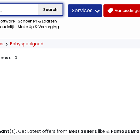
Services
Search
Aanbiedingen
oftware
Schoenen & Laarzen
oudelijk
Make Up & Verzorging
es
Babyspeelgoed
tems uit
0
hant
(s). Get Latest offers from
Best Sellers
like &
Famous Bra