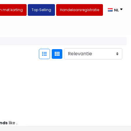
 met korting
Top Selling
Handelaarsregistratie
NL
nds
like .