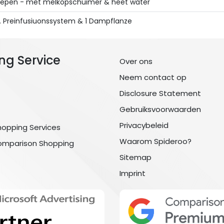
oepen - met melkopschuimer & heet water
. Preinfusiuonssystem & 1 Dampflanze
ng Service
Over ons
Neem contact op
Disclosure Statement
Gebruiksvoorwaarden
Privacybeleid
hopping Services
Waarom Spideroo?
omparison Shopping
Sitemap
Imprint