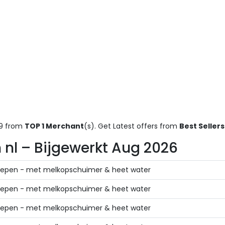
59 from
TOP 1 Merchant
(s). Get Latest offers from
Best Sellers
in nl – Bijgewerkt Aug 2026
oepen - met melkopschuimer & heet water
oepen - met melkopschuimer & heet water
oepen - met melkopschuimer & heet water