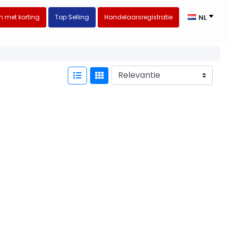
 met korting
Top Selling
Handelaarsregistratie
NL