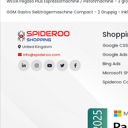
WEGA Pegaso Plus Espressomachine / Pistonmachine - 3 gr
GGM Gastro Siebträgermaschine Compact - 2 Gruppig - inkl
Shoppi
Google CSS
United Kingdom
Google Ads
info@spideroo.com
Bing Ads
Microsoft S
Spideroo C