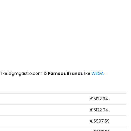
like Ggmgastro.com &
Famous Brands
like
WEGA
.
€5122.94
€5122.94
€5997.59