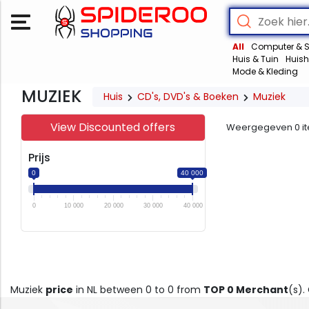
All
Computer & S
Huis & Tuin
Huish
Mode & Kleding
MUZIEK
Huis
CD's, DVD's & Boeken
Muziek
View Discounted offers
Weergegeven
0
i
Prijs
0
40 000
0
10 000
20 000
30 000
40 000
Muziek
price
in NL between 0 to 0 from
TOP 0 Merchant
(s).