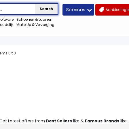
Services
Search
Aanbiedingen
oftware
Schoenen & Laarzen
oudelijk
Make Up & Verzorging
tems uit
0
 Get Latest offers from
Best Sellers
like &
Famous Brands
like .