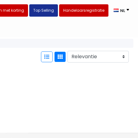
 met korting
Top Selling
Handelaarsregistratie
NL