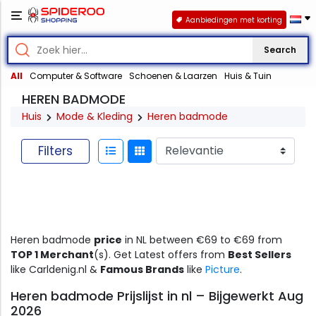
Aanbiedingen met korting
Search
All
Computer & Software
Schoenen & Laarzen
Huis & Tuin
HEREN BADMODE
Huis
Mode & Kleding
Heren badmode
Filters
Heren badmode
price
in NL between €69 to €69 from
TOP 1 Merchant
(s). Get Latest offers from
Best Sellers
like Carldenig.nl &
Famous Brands
like
Picture
.
Heren badmode Prijslijst in nl – Bijgewerkt Aug
2026