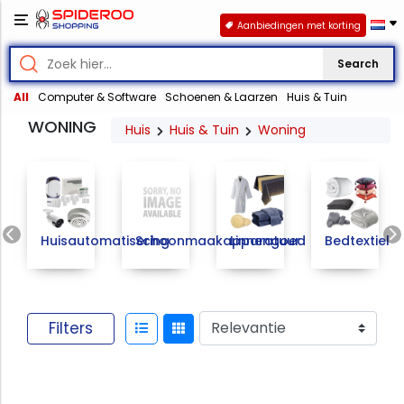
Aanbiedingen met korting
Search
All
Computer & Software
Schoenen & Laarzen
Huis & Tuin
WONING
Huis
Huis & Tuin
Woning
Previous
Huisautomatisering
Schoonmaakapparatuur
Linnengoed
Bedtextiel
Filters