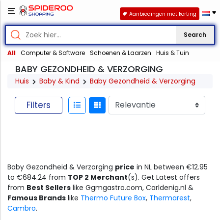
Aanbiedingen met korting
Search
All
Computer & Software
Schoenen & Laarzen
Huis & Tuin
BABY GEZONDHEID & VERZORGING
Huis
Baby & Kind
Baby Gezondheid & Verzorging
Filters
Baby Gezondheid & Verzorging
price
in NL between €12.95
to €684.24 from
TOP 2 Merchant
(s). Get Latest offers
from
Best Sellers
like Ggmgastro.com, Carldenig.nl &
Famous Brands
like
Thermo Future Box
,
Thermarest
,
Cambro
.