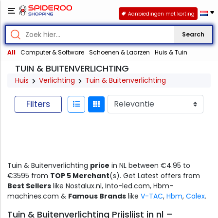
Aanbiedingen met korting
Search
All
Computer & Software
Schoenen & Laarzen
Huis & Tuin
TUIN & BUITENVERLICHTING
Huis
Verlichting
Tuin & Buitenverlichting
Filters
Tuin & Buitenverlichting
price
in NL between €4.95 to
€3595 from
TOP 5 Merchant
(s). Get Latest offers from
Best Sellers
like Nostalux.nl, Into-led.com, Hbm-
machines.com &
Famous Brands
like
V-TAC
,
Hbm
,
Calex
.
Tuin & Buitenverlichting Prijslijst in nl –