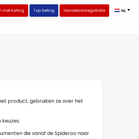
 met korting
Top Selling
Handelaarsregistratie
NL
 het product, gebruiken ze over het
 keuzes.
sumenten die vanaf de Spideroo naar