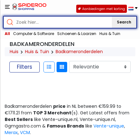
Aanbiedingen met korting
Search
All
Computer & Software
Schoenen & Laarzen
Huis & Tuin
BADKAMERONDERDELEN
Huis
Huis & Tuin
Badkameronderdelen
Filters
Badkameronderdelen
price
in NL between €159.99 to
€1711.21 from
TOP 3 Merchant
(s). Get Latest offers from
Best Sellers
like Vente-unique.nl, Vente-unique.nl,
Ggmgastro.com &
Famous Brands
like
Vente-unique
,
Merax
,
VCM
.