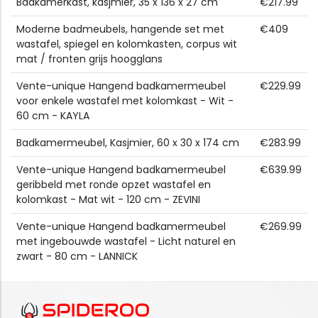
Badkamerkast, kasjmier, 35 x 136 x 27 cm
€217.99
Moderne badmeubels, hangende set met
€409
wastafel, spiegel en kolomkasten, corpus wit
mat / fronten grijs hoogglans
Vente-unique Hangend badkamermeubel
€229.99
voor enkele wastafel met kolomkast - Wit -
60 cm - KAYLA
Badkamermeubel, Kasjmier, 60 x 30 x 174 cm
€283.99
Vente-unique Hangend badkamermeubel
€639.99
geribbeld met ronde opzet wastafel en
kolomkast - Mat wit - 120 cm - ZEVINI
Vente-unique Hangend badkamermeubel
€269.99
met ingebouwde wastafel - Licht naturel en
zwart - 80 cm - LANNICK