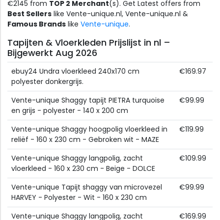
€2145 from
TOP 2 Merchant
(s). Get Latest offers from
Best Sellers
like Vente-unique.nl, Vente-unique.nl &
Famous Brands
like
Vente-unique
.
Tapijten & Vloerkleden Prijslijst in nl –
Bijgewerkt Aug 2026
ebuy24 Undra vloerkleed 240x170 cm
€169.97
polyester donkergrijs.
Vente-unique Shaggy tapijt PIETRA turquoise
€99.99
en grijs - polyester - 140 x 200 cm
Vente-unique Shaggy hoogpolig vloerkleed in
€119.99
reliëf - 160 x 230 cm - Gebroken wit - MAZE
Vente-unique Shaggy langpolig, zacht
€109.99
vloerkleed - 160 x 230 cm - Beige - DOLCE
Vente-unique Tapijt shaggy van microvezel
€99.99
HARVEY - Polyester - Wit - 160 x 230 cm
Vente-unique Shaggy langpolig, zacht
€169.99