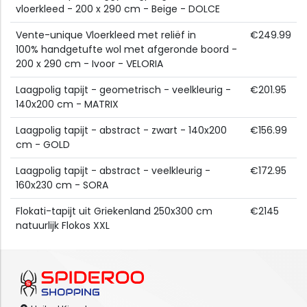
vloerkleed - 200 x 290 cm - Beige - DOLCE
Vente-unique Vloerkleed met reliëf in
€249.99
100% handgetufte wol met afgeronde boord -
200 x 290 cm - Ivoor - VELORIA
Laagpolig tapijt - geometrisch - veelkleurig -
€201.95
140x200 cm - MATRIX
Laagpolig tapijt - abstract - zwart - 140x200
€156.99
cm - GOLD
Laagpolig tapijt - abstract - veelkleurig -
€172.95
160x230 cm - SORA
Flokati-tapijt uit Griekenland 250x300 cm
€2145
natuurlijk Flokos XXL