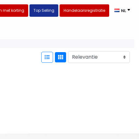
 met korting
Top Selling
Handelaarsregistratie
NL