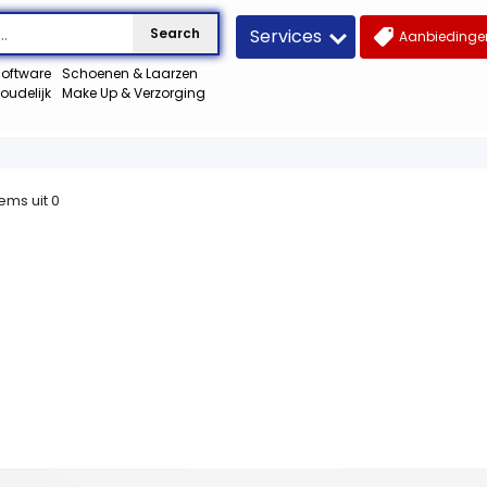
Services
Search
Aanbiedingen
oftware
Schoenen & Laarzen
oudelijk
Make Up & Verzorging
tems uit
0