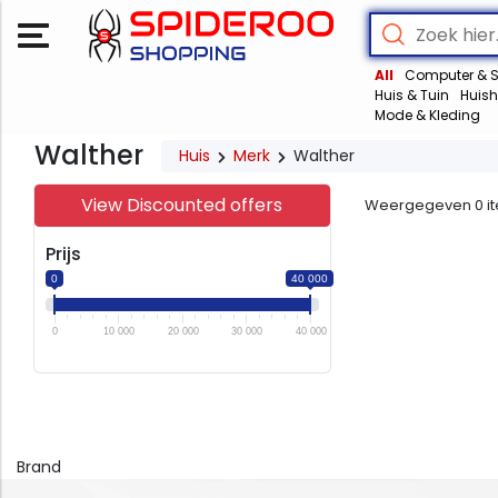
All
Computer & S
Huis & Tuin
Huish
Mode & Kleding
Walther
Huis
Merk
Walther
View Discounted offers
Weergegeven
0
i
Prijs
0
40 000
0
10 000
20 000
30 000
40 000
Brand