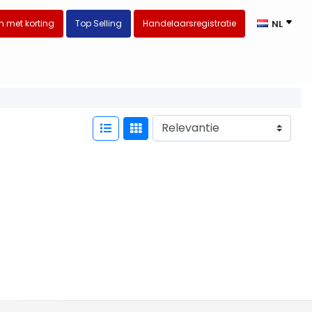
 met korting
Top Selling
Handelaarsregistratie
NL