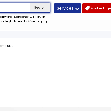
Services
Search
Aanbiedingen
oftware
Schoenen & Laarzen
oudelijk
Make Up & Verzorging
tems uit
0