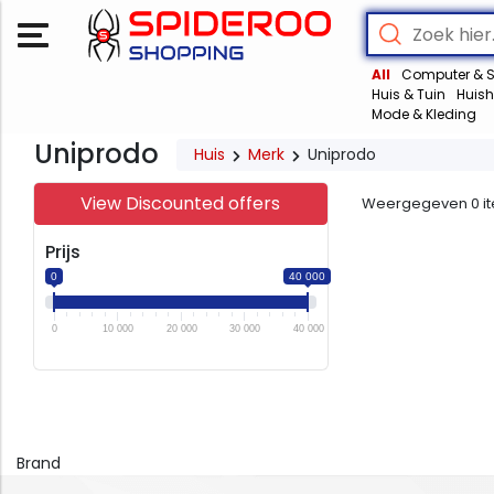
All
Computer & S
Huis & Tuin
Huish
Mode & Kleding
Uniprodo
Huis
Merk
Uniprodo
View Discounted offers
Weergegeven
0
i
Prijs
0
40 000
0
10 000
20 000
30 000
40 000
Brand