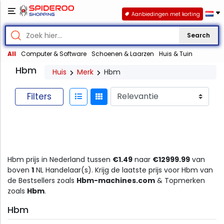
Aanbiedingen met korting
Search
All
Computer & Software
Schoenen & Laarzen
Huis & Tuin
Hbm
Huis
Merk
Hbm
Filters
Hbm prijs in Nederland tussen
€1.49
naar
€12999.99
van
boven
1
NL Handelaar(s). Krijg de laatste prijs voor Hbm van
de Bestsellers zoals
Hbm-machines.com
& Topmerken
zoals
Hbm
.
Hbm