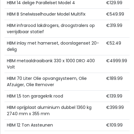
HBM 14 delige Parallelset Model 4
€129.99
HBM B Snelwisselhouder Model Multifix
€549.99
HBM infrarood lakdrogers, droogstralers op
€319.99
verrijdbaar statief
HBM inlay met hamerset, doorslagenset 20-
€52.49
delig
HBM metaaldraaibank 330 x 1000 DRO 400
€4999.99
Volt
HBM 70 Liter Olie opvangsysteem, Olie
€189.99
Afzuiger, Olie Remover
HBM 1,5 ton garagekrik rood
€139.99
HBM oprijplaat aluminium dubbel 1360 kg
€399.99
2740 mm x 355 mm
HBM 12 Ton Assteunen
€109.99