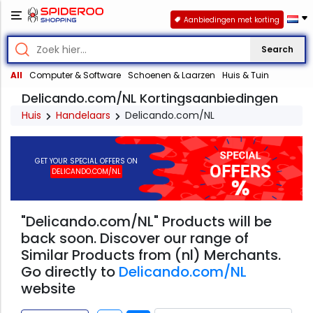
Aanbiedingen met korting
Search
All
Computer & Software
Schoenen & Laarzen
Huis & Tuin
Delicando.com/NL Kortingsaanbiedingen
Huis
Handelaars
Delicando.com/NL
GET YOUR SPECIAL OFFERS ON
DELICANDO.COM/NL
"Delicando.com/NL" Products will be
back soon. Discover our range of
Similar Products from (nl) Merchants.
Go directly to
Delicando.com/NL
website