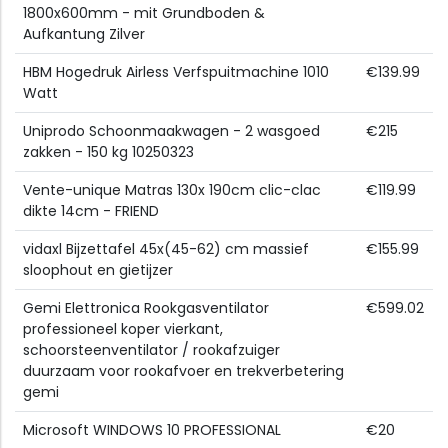
1800x600mm - mit Grundboden &
Aufkantung Zilver
HBM Hogedruk Airless Verfspuitmachine 1010
€139.99
Watt
Uniprodo Schoonmaakwagen - 2 wasgoed
€215
zakken - 150 kg 10250323
Vente-unique Matras 130x 190cm clic-clac
€119.99
dikte 14cm - FRIEND
vidaxl Bijzettafel 45x(45-62) cm massief
€155.99
sloophout en gietijzer
Gemi Elettronica Rookgasventilator
€599.02
professioneel koper vierkant,
schoorsteenventilator / rookafzuiger
duurzaam voor rookafvoer en trekverbetering
gemi
Microsoft WINDOWS 10 PROFESSIONAL
€20