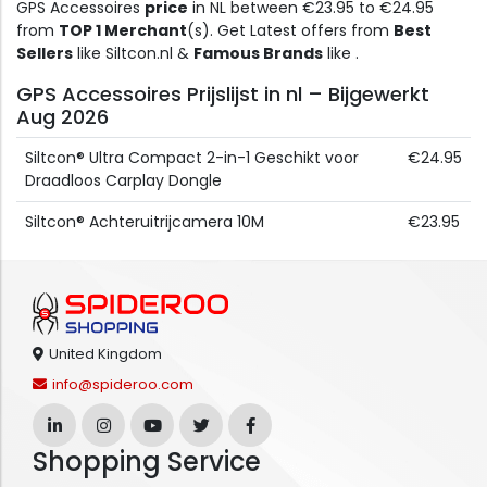
GPS Accessoires
price
in NL between €23.95 to €24.95
from
TOP 1 Merchant
(s). Get Latest offers from
Best
Sellers
like Siltcon.nl &
Famous Brands
like .
GPS Accessoires Prijslijst in nl – Bijgewerkt
Aug 2026
Siltcon® Ultra Compact 2-in-1 Geschikt voor
€24.95
Draadloos Carplay Dongle
Siltcon® Achteruitrijcamera 10M
€23.95
United Kingdom
info@spideroo.com
Shopping Service