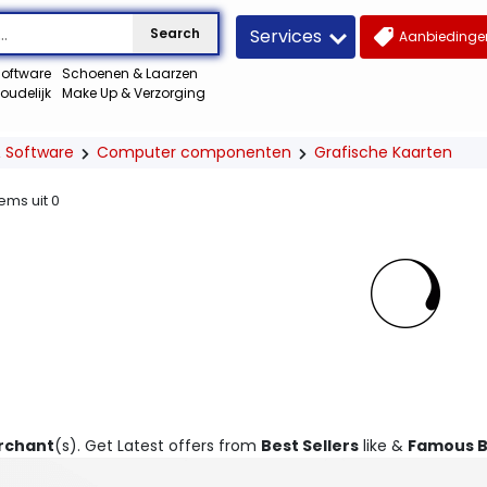
Services
Search
Aanbiedingen
oftware
Schoenen & Laarzen
oudelijk
Make Up & Verzorging
 Software
Computer componenten
Grafische Kaarten
tems uit
0
rchant
(s). Get Latest offers from
Best Sellers
like &
Famous 