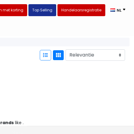
 met korting
Top Selling
Handelaarsregistratie
NL
Brands
like .