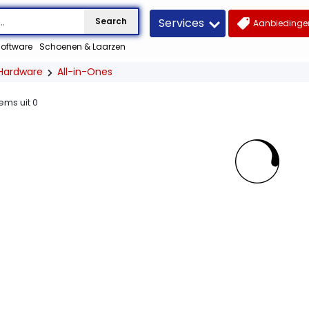
Services
Search
Aanbiedingen
oftware
Schoenen & Laarzen
Hardware
All-in-Ones
tems uit
0