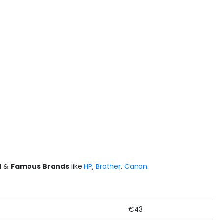
nl &
Famous Brands
like
HP
,
Brother
,
Canon
.
€43