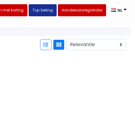
 met korting
Top Selling
Handelaarsregistratie
NL