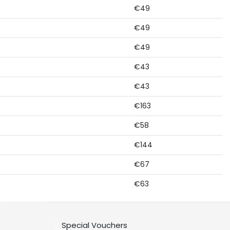
€49
€49
€49
€43
€43
€163
€58
€144
€67
€63
Special Vouchers