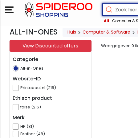
All
Computer & S
ALL-IN-ONES
Huis
Computer & Software
View Discounted offers
Weergegeven
0
i
Categorie
All-in-Ones
Website-ID
Printabout.nl (215)
Ethisch product
false (215)
Merk
HP (81)
Brother (48)