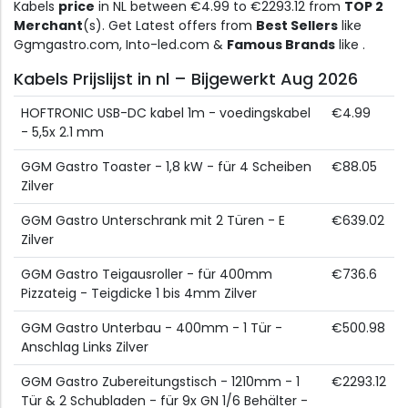
Kabels
price
in NL between €4.99 to €2293.12 from
TOP 2
Merchant
(s). Get Latest offers from
Best Sellers
like
Ggmgastro.com, Into-led.com &
Famous Brands
like .
Kabels Prijslijst in nl – Bijgewerkt Aug 2026
HOFTRONIC USB-DC kabel 1m - voedingskabel
€4.99
- 5,5x 2.1 mm
GGM Gastro Toaster - 1,8 kW - für 4 Scheiben
€88.05
Zilver
GGM Gastro Unterschrank mit 2 Türen - E
€639.02
Zilver
GGM Gastro Teigausroller - für 400mm
€736.6
Pizzateig - Teigdicke 1 bis 4mm Zilver
GGM Gastro Unterbau - 400mm - 1 Tür -
€500.98
Anschlag Links Zilver
GGM Gastro Zubereitungstisch - 1210mm - 1
€2293.12
Tür & 2 Schubladen - für 9x GN 1/6 Behälter -