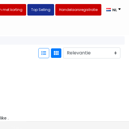
 met korting
Top Selling
Handelaarsregistratie
NL
like .