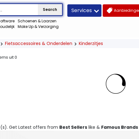
Services
Search
Aanbiedingen
oftware
Schoenen & Laarzen
oudelijk
Make Up & Verzorging
Fietsaccessoires & Onderdelen
Kinderzitjes
tems uit
0
t
(s). Get Latest offers from
Best Sellers
like &
Famous Brands