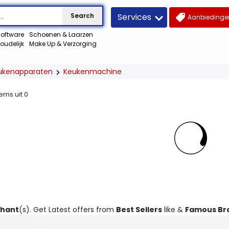
Services
Search
Aanbiedingen
oftware
Schoenen & Laarzen
oudelijk
Make Up & Verzorging
ukenapparaten
Keukenmachine
tems uit
0
chant
(s). Get Latest offers from
Best Sellers
like &
Famous Br