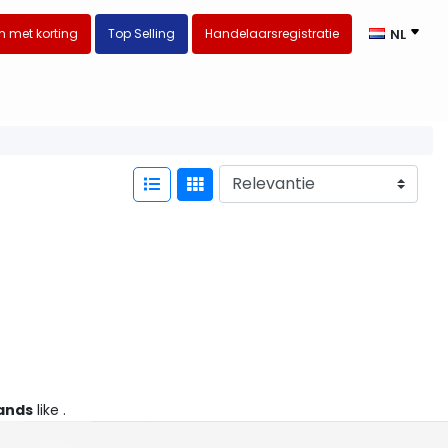
 met korting
Top Selling
Handelaarsregistratie
NL
ands
like .