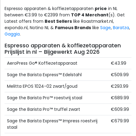
Espresso apparaten & koffiezetapparaten
price
in NL
between €3.99 to €2399 from
TOP 4 Merchant
(s). Get
Latest offers from
Best Sellers
like Roastmarket.nl,
expondo.nl, Notino NL &
Famous Brands
like
Sage
,
Baratza
,
Gaggia
.
Espresso apparaten & koffiezetapparaten
Prijslijst in nl – Bijgewerkt Aug 2026
AeroPress Go® Koffiezetapparaat
€43.99
Sage the Barista Express™ Edelstahl
€509.99
Melitta EPOS 1024-02 zwart/goud
€293.99
Sage the Barista Pro™ roestvrij staal
€689.99
Sage the Barista Pro™ truffel zwart
€609.99
Sage the Barista Express™ Impress roestvrij
€679.99
staal