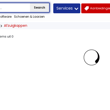
Services
Search
Aanbiedingen
oftware
Schoenen & Laarzen
Afzuigkappen
tems uit
0