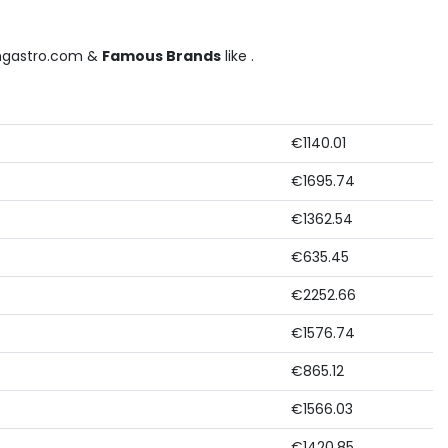
mgastro.com &
Famous Brands
like .
€1140.01
€1695.74
€1362.54
€635.45
€2252.66
€1576.74
€865.12
€1566.03
€1420.85