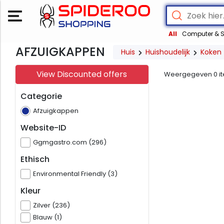
All
Computer & S
AFZUIGKAPPEN
Huis
Huishoudelijk
Koken
View Discounted offers
Weergegeven
0
i
Categorie
Afzuigkappen
Website-ID
Ggmgastro.com (296)
Ethisch
Environmental Friendly (3)
Kleur
Zilver (236)
Blauw (1)