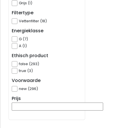
Grijs (1)
Filtertype
Vettenfilter (18)
Energieklasse
G (7)
A (1)
Ethisch product
false (293)
true (3)
Voorwaarde
new (296)
Prijs