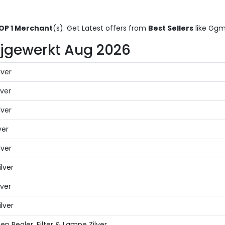
OP 1 Merchant
(s). Get Latest offers from
Best Sellers
like Gg
 Bijgewerkt Aug 2026
lver
ver
lver
ver
lver
lver
ver
lver
Regler, Filter & Lampe Zilver