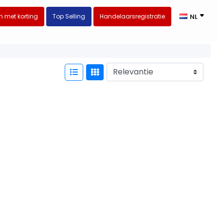
 met korting
Top Selling
Handelaarsregistratie
NL