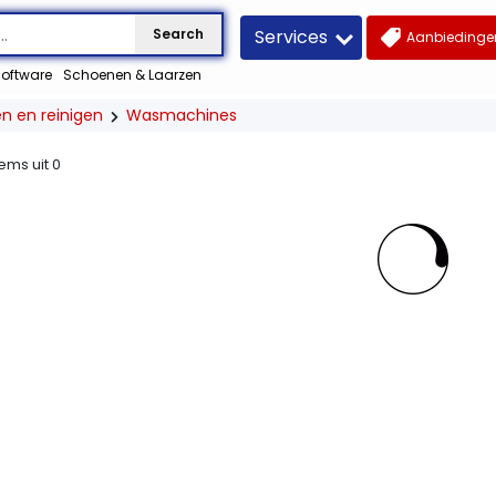
Services
Search
Aanbiedingen
oftware
Schoenen & Laarzen
n en reinigen
Wasmachines
tems uit
0