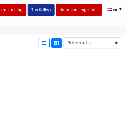
 met korting
Top Selling
Handelaarsregistratie
NL