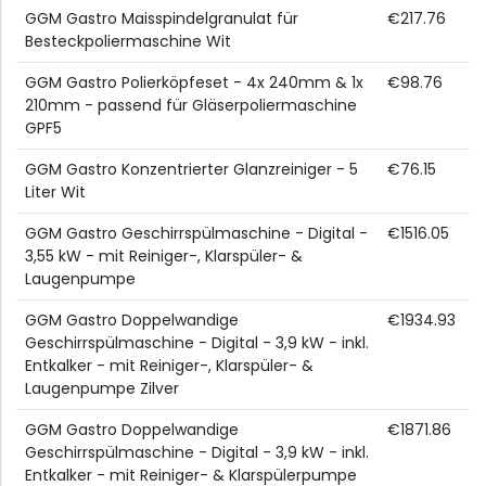
GGM Gastro Maisspindelgranulat für
€217.76
Besteckpoliermaschine Wit
GGM Gastro Polierköpfeset - 4x 240mm & 1x
€98.76
210mm - passend für Gläserpoliermaschine
GPF5
GGM Gastro Konzentrierter Glanzreiniger - 5
€76.15
Liter Wit
GGM Gastro Geschirrspülmaschine - Digital -
€1516.05
3,55 kW - mit Reiniger-, Klarspüler- &
Laugenpumpe
GGM Gastro Doppelwandige
€1934.93
Geschirrspülmaschine - Digital - 3,9 kW - inkl.
Entkalker - mit Reiniger-, Klarspüler- &
Laugenpumpe Zilver
GGM Gastro Doppelwandige
€1871.86
Geschirrspülmaschine - Digital - 3,9 kW - inkl.
Entkalker - mit Reiniger- & Klarspülerpumpe