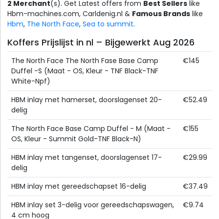
2 Merchant
(s). Get Latest offers from
Best Sellers
like
Hbm-machines.com, Carldenig.nl &
Famous Brands
like
Hbm
,
The North Face
,
Sea to summit
.
Koffers Prijslijst in nl – Bijgewerkt Aug 2026
The North Face The North Fase Base Camp
€145
Duffel -S (Maat - OS, Kleur - TNF Black-TNF
White-Npf)
HBM inlay met hamerset, doorslagenset 20-
€52.49
delig
The North Face Base Camp Duffel - M (Maat -
€155
OS, Kleur - Summit Gold-TNF Black-N)
HBM inlay met tangenset, doorslagenset 17-
€29.99
delig
HBM inlay met gereedschapset 16-delig
€37.49
HBM inlay set 3-delig voor gereedschapswagen,
€9.74
4 cm hoog